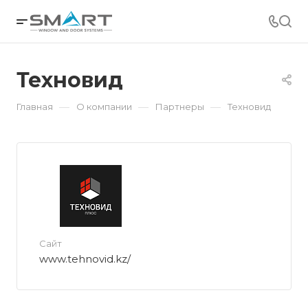
Техновид
—
—
—
Главная
О компании
Партнеры
Техновид
Сайт
www.tehnovid.kz/